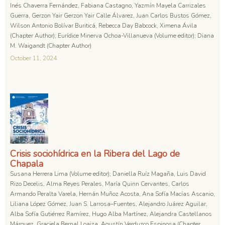
Inés Chaverra Fernández, Fabiana Castagno, Yazmín Mayela Carrizales
Guerra, Gerzon Yair Gerzon Yair Calle Álvarez, Juan Carlos Bustos Gómez,
Wilson Antonio Bolívar Buriticá, Rebecca Day Babcock, Ximena Ávila
(Chapter Author); Eurídice Minerva Ochoa-Villanueva (Volume editor); Diana
M. Waigandt (Chapter Author)
October 11, 2024
Crisis sociohídrica en la Ribera del Lago de
Chapala
Susana Herrera Lima (Volume editor); Daniella Ruíz Magaña, Luis David
Rizo Decelis, Alma Reyes Perales, María Quinn Cervantes, Carlos
Armando Peralta Varela, Hernán Muñoz Acosta, Ana Sofía Macías Ascanio,
Liliana López Gómez, Juan S. Larrosa–Fuentes, Alejandro Juárez Aguilar,
Alba Sofía Gutiérrez Ramírez, Hugo Alba Martínez, Alejandra Castellanos
Márquez, Graciela Bernal Loaiza, Agustín Verduzco Espinosa (Chapter