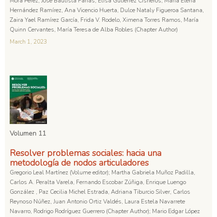
Mora Pérez, José Bautista Farías, Elisa Gutiérrez Cisneros, María Elena
Hernández Ramírez, Ana Vicencio Huerta, Dulce Nataly Figueroa Santana,
Zaira Yael Ramírez García, Frida V. Rodelo, Ximena Torres Ramos, María
Quinn Cervantes, María Teresa de Alba Robles (Chapter Author)
March 1, 2023
Volumen 11
Resolver problemas sociales: hacia una
metodología de nodos articuladores
Gregorio Leal Martínez (Volume editor); Martha Gabriela Muñoz Padilla,
Carlos A. Peralta Varela, Fernando Escobar Zúñiga, Enrique Luengo
González , Paz Cecilia Michel Estrada, Adriana Tiburcio Silver, Carlos
Reynoso Núñez, Juan Antonio Ortiz Valdés, Laura Estela Navarrete
Navarro, Rodrigo Rodríguez Guerrero (Chapter Author); Mario Edgar López