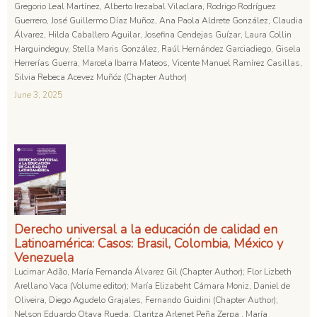
Gregorio Leal Martínez, Alberto Irezabal Vilaclara, Rodrigo Rodríguez
Guerrero, José Guillermo Díaz Muñoz, Ana Paola Aldrete González, Claudia
Álvarez, Hilda Caballero Aguilar, Josefina Cendejas Guízar, Laura Collin
Harguindeguy, Stella Maris González, Raúl Hernández Garciadiego, Gisela
Herrerías Guerra, Marcela Ibarra Mateos, Vicente Manuel Ramírez Casillas,
Silvia Rebeca Acevez Muñóz (Chapter Author)
June 3, 2025
Derecho universal a la educación de calidad en
Latinoamérica: Casos: Brasil, Colombia, México y
Venezuela
Lucimar Adão, María Fernanda Álvarez Gil (Chapter Author); Flor Lizbeth
Arellano Vaca (Volume editor); María Elizabeht Cámara Moniz, Daniel de
Oliveira, Diego Agudelo Grajales, Fernando Guidini (Chapter Author);
Nelson Eduardo Otaya Rueda, Claritza Arlenet Peña Zerpa , María