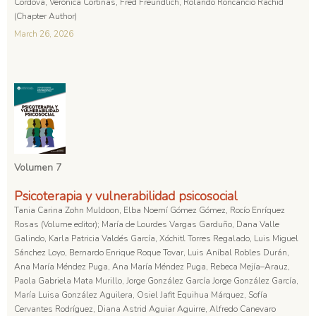
Cordova, Verónica Cortiñas, Fred Freundlich, Rolando Roncancio Rachid
(Chapter Author)
March 26, 2026
Volumen 7
Psicoterapia y vulnerabilidad psicosocial
Tania Carina Zohn Muldoon, Elba Noemí Gómez Gómez, Rocío Enríquez
Rosas (Volume editor); María de Lourdes Vargas Garduño, Dana Valle
Galindo, Karla Patricia Valdés García, Xóchitl Torres Regalado, Luis Miguel
Sánchez Loyo, Bernardo Enrique Roque Tovar, Luis Aníbal Robles Durán,
Ana María Méndez Puga, Ana María Méndez Puga, Rebeca Mejía–Arauz,
Paola Gabriela Mata Murillo, Jorge González García Jorge González García,
María Luisa González Aguilera, Osiel Jafit Equihua Márquez, Sofía
Cervantes Rodríguez, Diana Astrid Aguiar Aguirre, Alfredo Canevaro