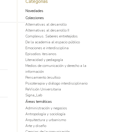
Categorias
Novedades
Colecciones
Alternativas al desarrollo
Alternativas al desarrollo II
Complexus. Saberes entretejidos
De la academia al espacio público
Emociones e interdisciplina
Episodios itesianos
Literacidad y pedagogía
Medios de comunicación y derecho a la
información
Pensamiento Jesuítico
Psicoterapia y diálogo interdisciplinario
ReVisión Universitaria
Signa_Lab
Áreas temáticas
Administración y negocios
Antropología y sociología
Arquitectura y urbanismo
Arte y diseño
Ciencias de la comunicación