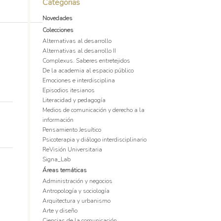
Categorias
Novedades
Colecciones
Alternativas al desarrollo
Alternativas al desarrollo II
Complexus. Saberes entretejidos
De la academia al espacio público
Emociones e interdisciplina
Episodios itesianos
Literacidad y pedagogía
Medios de comunicación y derecho a la
información
Pensamiento Jesuítico
Psicoterapia y diálogo interdisciplinario
ReVisión Universitaria
Signa_Lab
Áreas temáticas
Administración y negocios
Antropología y sociología
Arquitectura y urbanismo
Arte y diseño
Ciencias de la comunicación