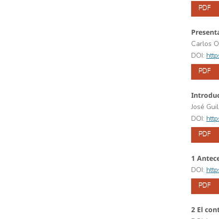
PDF
Present
Carlos Or
DOI:
htt
PDF
Introdu
José Gui
DOI:
htt
PDF
1 Antec
DOI:
htt
PDF
2 El con