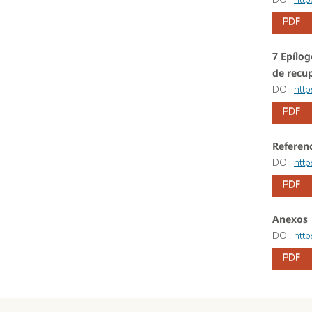
PDF
7 Epílo
de recup
DOI:
htt
PDF
Referenc
DOI:
htt
PDF
Anexos
DOI:
htt
PDF