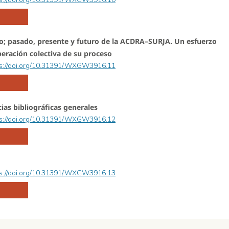
go; pasado, presente y futuro de la ACDRA–SURJA. Un esfuerzo
eración colectiva de su proceso
ps://doi.org/10.31391/WXGW3916.11
ias bibliográficas generales
ps://doi.org/10.31391/WXGW3916.12
ps://doi.org/10.31391/WXGW3916.13