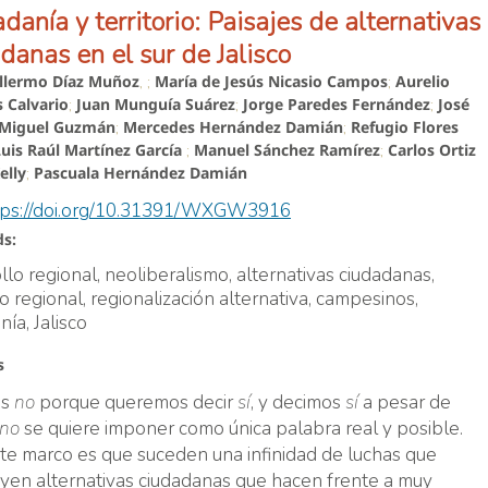
danía y territorio: Paisajes de alternativas
danas en el sur de Jalisco
illermo Díaz Muñoz
María de Jesús Nicasio Campos
Aurelio
, ;
;
 Calvario
Juan Munguía Suárez
Jorge Paredes Fernández
José
;
;
;
 Miguel Guzmán
Mercedes Hernández Damián
Refugio Flores
;
;
Luis Raúl Martínez García
Manuel Sánchez Ramírez
Carlos Ortiz
;
;
elly
Pascuala Hernández Damián
;
tps://doi.org/10.31391/WXGW3916
s:
llo regional, neoliberalismo, alternativas ciudadanas,
rio regional, regionalización alternativa, campesinos,
nía, Jalisco
s
s
no
porque queremos decir
sí
, y decimos
sí
a pesar de
no
se quiere imponer como única palabra real y posible.
te marco es que suceden una infinidad de luchas que
yen alternativas ciudadanas que hacen frente a muy