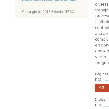
diversa
trabajo
Copyright (c) 2016 Editorial ITESO
proceso
múltipl
context
allá de
como ún
en dond
encuent
y retro
pregunt
Páginas 
DOI:
htt
PDF
Índice
DOI:
htt