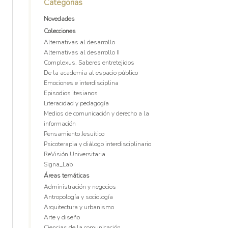
Categorias
Novedades
Colecciones
Alternativas al desarrollo
Alternativas al desarrollo II
Complexus. Saberes entretejidos
De la academia al espacio público
Emociones e interdisciplina
Episodios itesianos
Literacidad y pedagogía
Medios de comunicación y derecho a la
información
Pensamiento Jesuítico
Psicoterapia y diálogo interdisciplinario
ReVisión Universitaria
Signa_Lab
Áreas temáticas
Administración y negocios
Antropología y sociología
Arquitectura y urbanismo
Arte y diseño
Ciencias de la comunicación