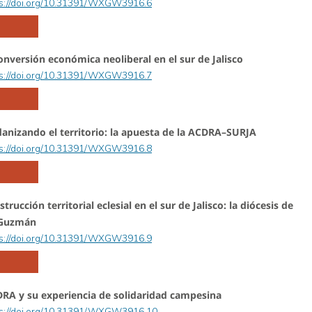
ps://doi.org/10.31391/WXGW3916.6
onversión económica neoliberal en el sur de Jalisco
ps://doi.org/10.31391/WXGW3916.7
anizando el territorio: la apuesta de la ACDRA–SURJA
ps://doi.org/10.31391/WXGW3916.8
strucción territorial eclesial en el sur de Jalisco: la diócesis de
 Guzmán
ps://doi.org/10.31391/WXGW3916.9
DRA y su experiencia de solidaridad campesina
ps://doi.org/10.31391/WXGW3916.10