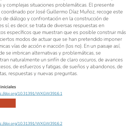
s y complejas situaciones problemáticas. El presente
, coordinado por José Guillermo Díaz Muñoz, recoge este
 de diálogo y confrontación en la construcción de
es sí, es decir, se trata de diversas respuestas en
os específicos que muestran que es posible construir más
 ciertos modos de actuar que se han pretendido imponer
icas vías de acción e inacción (los no). En un paisaje así,
e se imbrican alternativas y problemáticas, se
ran naturalmente un sinfín de claro oscuros, de avances
cesos, de esfuerzos y fatigas, de sueños y abandonos, de
as, respuestas y nuevas preguntas.
iniciales
ps://doi.org/10.31391/WXGW3916.1
ps://doi.org/10.31391/WXGW3916.2