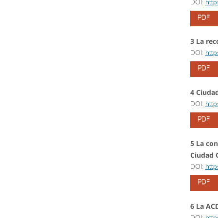
DOI:
htt
PDF
3 La rec
DOI:
htt
PDF
4 Ciudad
DOI:
htt
PDF
5 La con
Ciudad
DOI:
htt
PDF
6 La AC
DOI:
htt