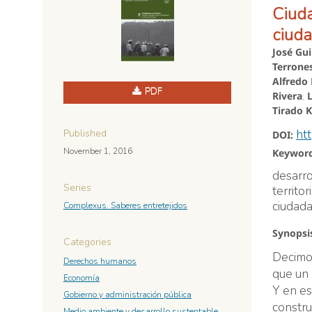
Ciuda
ciuda
José Gu
Terrones
Alfredo
PDF
Rivera
;
Tirado K
ht
Published
DOI:
November 1, 2016
Keyword
desarro
Series
territo
ciudada
Complexus. Saberes entretejidos
Synopsi
Categories
Decimo
Derechos humanos
que un
Economía
Y en es
Gobierno y administración pública
constru
Medio ambiente y desarrollo sustentable