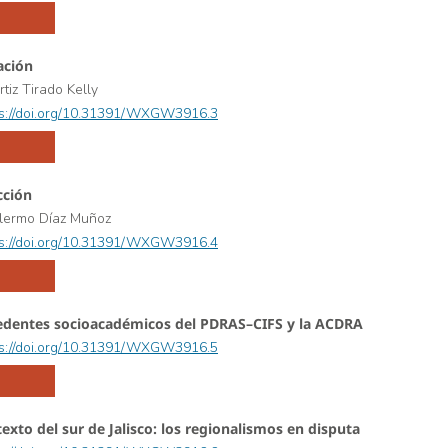
ación
tiz Tirado Kelly
ps://doi.org/10.31391/WXGW3916.3
cción
llermo Díaz Muñoz
ps://doi.org/10.31391/WXGW3916.4
edentes socioacadémicos del PDRAS–CIFS y la ACDRA
ps://doi.org/10.31391/WXGW3916.5
texto del sur de Jalisco: los regionalismos en disputa