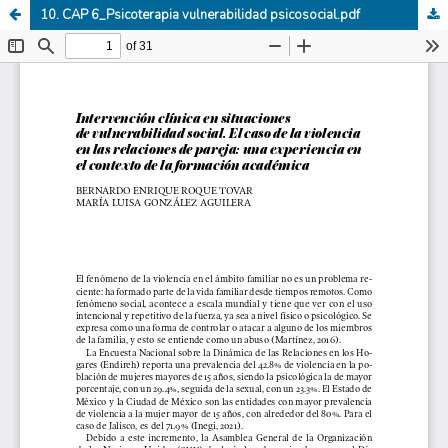
10. CAP 6_Psicoterapia vulnerabilidad psicosocial.pdf