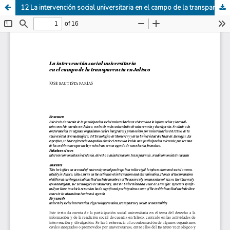
12 La intervención social universitaria en el campo de la transparencia en Jalisco.pdf